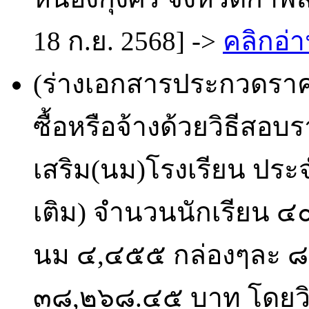
18 ก.ย. 2568] ->
คลิกอ่า
(ร่างเอกสารประกวดราคา
ซื้อหรือจ้างด้วยวิธีสอบร
เสริม(นม)โรงเรียน ประจ
เติม) จำนวนนักเรียน ๔
นม ๔,๔๕๕ กล่องๆละ ๘.
๓๘,๒๖๘.๔๕ บาท โดยวิธ