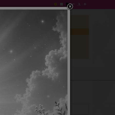
e-gp ของเทศบาล
แสดง
#
ผู้เขียน
ฮิต