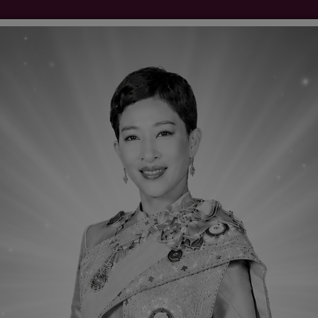
ติดต่อเรา
Q&Aเว็บบอร์ด
ลงนามถวายพระพร