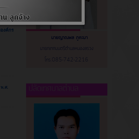
องค์กร
นายญาณพล ภูคะมา
นายกเทศมนตรีตำบลหนองสรวง
โทร.085-742-2216
ปลัดเทศบาลตำบล
 พ.ศ.