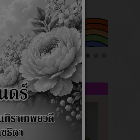
นายกเทศมนตรี
บต่างๆ