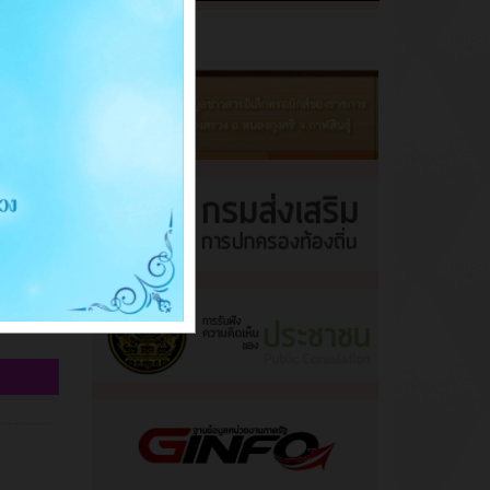
ะภาษี
ะภาษี