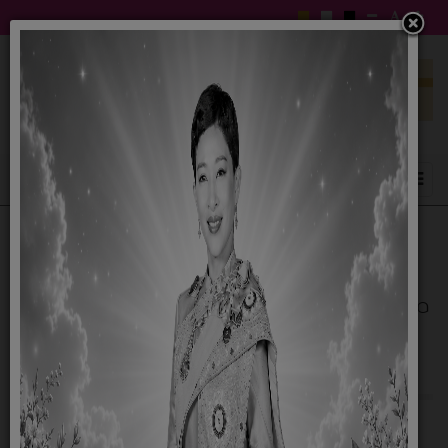
ประกาศราคากลางโครงการก่อสร้างถังน้ำใส
ระบบประปาบ้านหนองสรวง หมู่ที่ ๑ ขนาด ๖๐
ลบ.ม.(แบบมีเสาเข็ม) ตำบลหนองสรวง อำเภอ
หนองกุงศรี จังหวัดกาฬสินธุ์
21 ตุลาคม 2568